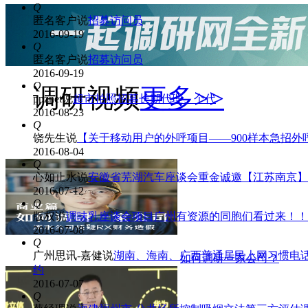
Q
匿名客户
说
招募访问员
2016-09-19
Q
匿名客户
说
招募访问员
2016-09-19
Q
调研视频
更多>>
ppznet
说
超市拍照招募长期代理、个代
2016-08-23
Q
饶先生
说
【关于移动用户的外呼项目——900样本急招外
2016-08-04
Q
心如止水
说
安徽省芜湖汽车座谈会重金诚邀【江苏南京】
2016-07-12
Q
版权
说
调味乳座谈会项目广州有资源的同胞们看过来！！
2016-07-08
Q
广州思讯-嘉健
说
湖南、海南、广西普通居民上网习惯电
如何调研一家公司？
约
2016-07-07
Q