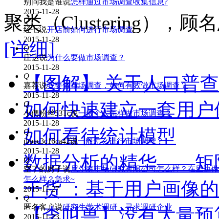
别问我是谁
说
怎样通过市场调查收集信息?
2015-11-28
聚类（Clustering），顾
Q
经七
说
开店前如何进行市场调查
2015-11-28
[详细]
Q
庄达
说
为什么要做市场调查？
2015-11-28
Q
【图解】 关于人口普查
嘉荐
说
我要做市场调查，如何有效做市场调查？
2015-11-28
如何快速建立一套用户
Q
小侽粉丝53Tc
说
一般个人怎样做市场调查？
2015-11-28
如何看待统计模型
Q
jbpec3c16ca42
说
一般怎么进行市场调查？
2015-11-28
数据分析的精华——矩
Q
空了的房子
说
尼尔森市场研究有限公司怎么样？在里边做
怎么样？急求~
干货 ：基于用户画像
2015-11-27
Q
匿名客户
说
研究生学术调研，寻求调研企业
【李叫兽】没有大量预
2015-11-23