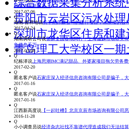
综合数据采集分析系统
种渠道无法联系上
2017-07-06
贵阳市云岩区污水处理
Q
海南-曾祥地
说
关于尼尔森公司的建行项目，二次接的公
2017-04-24
深圳市龙华区住房和建
Q
湖南调研公司
说
警醒全国各地同行：上海诚越市场研究有
负债叁千万
青岛理工大学校区一期
2017-03-08
Q
纪栋泽
说
上海思潮IMC满记甜品、外婆家项目拖欠劳务
2017-02-20
Q
匿名客户
说
石家庄深入经济信息咨询有限公司是骗子，大
2017-01-16
Q
匿名客户
说
石家庄深入经济信息咨询有限公司是骗子，大
2017-01-16
Q
江西新高度
说
【一起吐槽】北京京辰市场咨询有限公司恶
2016-11-28
Q
小小调查员
说
经济杂志社找不靠谱代理造成我们无法结算到费