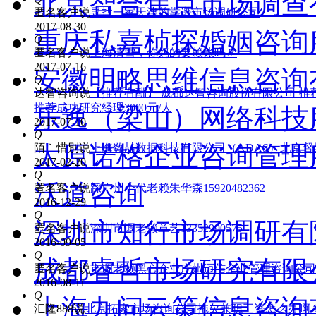
重庆私嘉桢探婚姻咨询
匿名客户
说
寻找一家天津的靠谱市场调研公司
2017-08-30
安徽明略思维信息咨询
Q
匿名客户
说
上海清雪，你妈的要赖账吗？
2017-07-16
乐逸（梁山）网络科技
Q
达智咨询
说
【推荐有酬】 成都达智咨询股份有限公司 推荐
推荐成功研究经理3000元/人
太原诺格企业咨询管理
2017-07-10
Q
沃道咨询
陌｀惜別
说
上海数喆数据科技有限公司（ADAS）北京
2017-02-20
Q
深圳市知行市场调研有
匿名客户
说
踩广州个代老赖朱华森15920482362
2016-12-29
Q
成都睿哲市场研究有限
匿名客户
说
深圳市调老赖章艺13352990575
2016-09-05
Q
上海九问云策信息咨询
匿名客户
说
市调老赖黑心企业广州迈信企业管理咨询公司
2016-08-11
Q
北京谦诚致远信息技术
汇隆888
说
北京拓索市场咨询公司拖欠兼职工资怎么办啊