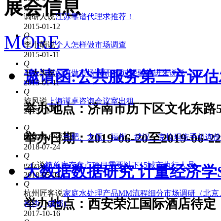
展会信息
Q
调研人
说
江苏靠谱代理求推荐！
2015-01-12
Q
MORE
李小萌
说
个人怎样做市场调查
2015-01-11
Q
邀请函:公共服务第三方评
王大头
说
如何做市场调研?有过经验的进来说说
2015-01-11
Q
旋风
说
上海谨卓咨询会议室出租
举办地点：济南市历下区文化东路50
2015-01-11
Q
举办日期：2019-06-20至2019-06-22
匿名客户
说
合肥、太原、福州、武汉、克拉玛依手机询价
2018-07-24
Q
gzfz
说
简单库存盘点项目需要以下15城市执行人员
大数据数据研究 计量经济学St
2018-05-04
Q
杭州匠客
说
家庭水处理产品MM流程细分市场调研（北京
举办地点：西安荣江国际酒店待定
长沙、成都）
2017-10-16