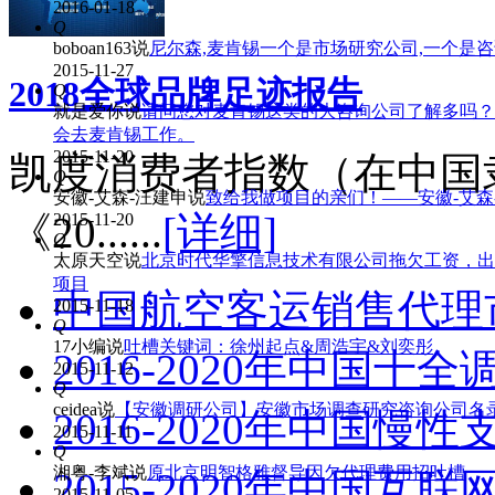
2016-01-18
Q
boboan163
说
尼尔森,麦肯锡一个是市场研究公司,一个是
2015-11-27
2018全球品牌足迹报告
Q
就是爱你
说
请问您对麦肯锡这类的大咨询公司了解多吗？
会去麦肯锡工作。
2015-11-20
凯度消费者指数（在中国
Q
安徽-艾森-汪建申
说
致给我做项目的亲们！——安徽-艾森
《20......
[详细]
2015-11-20
Q
太原天空
说
北京时代华擎信息技术有限公司拖欠工资，出
项目
中国航空客运销售代理
2015-11-18
Q
17小编
说
吐槽关键词：徐州起点&周浩宇&刘奕彤
2016-2020年中国
2015-11-12
Q
ceidea
说
【安徽调研公司】安徽市场调查研究咨询公司名
2016-2020年中国
2015-11-11
Q
湘粤-李斌
说
原北京明智格雅督导因欠代理费用招吐槽
2015-2020年中国
2015-11-05