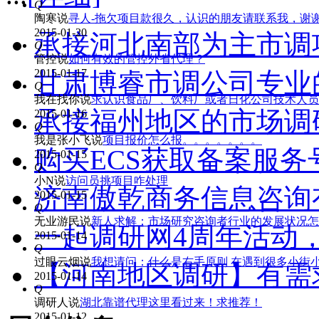
Q
陶寒
说
寻人-拖欠项目款很久，认识的朋友请联系我，谢
2015-01-20
承接河北南部为主市调
Q
管控
说
如何有效的管控外省代理？
2015-01-17
甘肃博睿市调公司专业
Q
我在找你
说
求认识食品厂、饮料厂或者日化公司技术人员
承接福州地区的市场调
2015-01-16
Q
我是张小飞
说
项目报价怎么报。。。。。。。
购买ECS获取备案服务
2015-01-15
Q
小N
说
访问员挑项目咋处理
济南傲乾商务信息咨询
2015-01-15
Q
无业游民
说
新人求解：市场研究咨询者行业的发展状况怎
一起调研网4周年活动
2015-01-14
Q
过眼云烟
说
我想请问：什么是右手原则 在遇到很多小街
【河南地区调研】有需
2015-01-14
Q
调研人
说
湖北靠谱代理这里看过来！求推荐！
2015-01-12