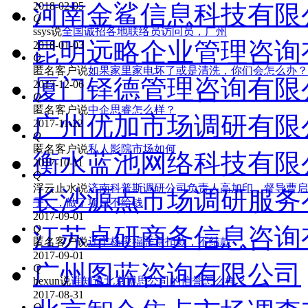
昆明远略企业管理咨询
2018-02-05
Q
ssys
说
全国诚招各地联络员访问员，广州
厦门铎德管理咨询有限
2018-01-03
Q
匿名客户
说
如果家里家电坏了或是清洗，你们会怎么办？
广州优加市场调研有限
2017-12-06
Q
匿名客户
说
中企思睿怎么样？
衡水蓝池网络科技有限
2017-11-22
Q
匿名客户
说
私人影院市场如何
长沙源点市场调研服务
2017-10-11
Q
浮云止水
说
济南科普斯调研公司负责人高加印，督导曹启
江苏卓研商务信息咨询
子），做了项目不给钱
2017-09-01
广州图蓝咨询有限公司
Q
匿名客户
说
辽宁杨俊福恶意扣款，不结款
2017-09-01
北京智合焦点市场调查
Q
hexun
说
谁知道北京博思公司的信誉怎么样？
2017-08-31
Q