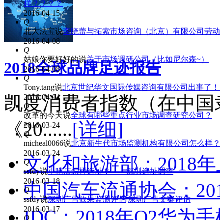
样？？？？
2016-04-15
Q
北大法宝
说
李晓蕾与拓索市场咨询（北京）有限公司劳动
2016-04-08
Q
姑娘你要好好的
说
关于市场调研公司（比如尼尔森~）
2018全球品牌足迹报告
2016-04-08
Q
Tony.tang
说
北京世纪华文国际传媒咨询有限公司出事了！
凯度消费者指数（在中国
2016-04-04
Q
改革的今天
说
全球有哪些重点行业市场调查研究公司？
《20......
[详细]
2016-03-24
Q
micheal0066
说
北京新生代市场监测机构有限公司怎么样
2016-03-24
文化和旅游部：2018年
Q
ssfdy
说
小吃店怎样选址？——深圳选址调查
2016-03-18
中国汽车流通协会：201
Q
ssfdy
说
深圳广告效果监测评估|深圳广告文案评估
2016-03-17
IDC：2018年Q2华
Q