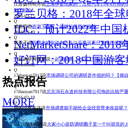
江苏扬州明月
说
上海伊霍珀家的，江铃汽车15年4月份
罗兰贝格：2018年全
到了吗？
2016-03-15
Q
IDC：预计2022年中
咸振哲
说
咨询下大家，做银行项目的种种
2016-03-10
Q
NetMarketShare：2
坏孩子
说
听我来给你说为什么以后要远离日货项目的督导
2016-03-09
Q
好订网：2018中国游
一起调研网客服
说
一起调研网，www.17diaoyan.co
2016-03-02
Q
17diaoyan7017
说
市场调研公司的调研是作假的吗？【摘
热点报告
2016-02-28
Q
17diaoyan7017
说
北京润石永道科技有限公司拖款比较严
2016-02-19
MORE
Q
我的小窝在这
说
市场调查能不能给企业经营带来收益呢？
2016-01-29
Q
CATI西北调研
说
大家小心提防调研圈子里一个叫胡克的