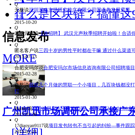
Q
无极
说
深圳深略市场研究推广有限公司因业务发展需要，
什么是区块链？搞懂这
一名
2015-10-20
Q
信息发布
武汉元声
说
【微招聘】 武汉元声秋季招聘开始啦！合适
2015-10-14
Q
匿名客户
说
三四十岁的男性平时都在干嘛 通过什么渠道
MORE
2015-07-13
Q
合肥安玛尔
说
合肥安玛尔市场信息咨询有限公司招聘项目
2015-02-28
Q
莫愁
说
我前几个月做的慧聪一个小项目，几百块钱都没打
打
2015-01-30
Q
Bunny
说
有谁20日左右飞离海口吗，时间段13:00-21:00
广州凯迅市场调研公司承接广东
2015-01-30
Q
17diaoyan9117
说
项目发包转包不当引起的纠纷---事件跟
...
[详细]
2015-01-21