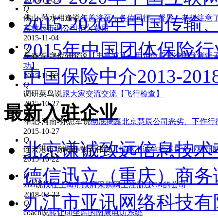
Q
2015-2020年中国
佛山-萍水相逢
说
年关将至，各位同行、督导、老板注意
京慧辰市调公司拖欠费用
2015-11-04
2015年中国团体保险
Q
吴春芳-定位研究
说
【忠言逆耳：用定位原理准确预测锤
功】
中国保险中介2013-2
2015-11-03
Q
调研菜鸟
说
跟大家交流交流【飞行检查】
2015-10-27
最新入驻企业
Q
华北-河南-孙忠军
说
彻底揭露北京慧辰公司恶劣、下作行
2015-10-27
Q
德信迅立（重庆）商务
连云港市场调研-张宏伟
说
【揭露不诚信的不良企业杭州
2015-10-22
九江市亚讯网络科技有
Q
xixi
说
找在上海市政府采购网上注册过CA的公司
2018-03-22
河南金鲨信息科技有限
Q
coach
说
转让60坐席的南康电访系统