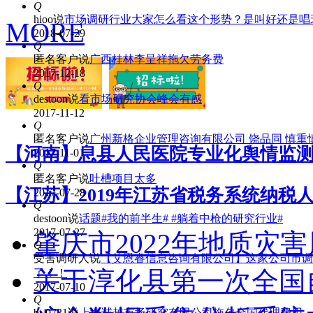
Q
hioo
说
市场调研行业大家怎么看这个形势？是叫好还是唱
MORE
2018-07-29
Q
匿名客户
说
广西桂林李呈祥拖欠劳务费
2017-12-18
Q
destoon
说
看市场研究协会峰会有感
2017-11-12
Q
匿名客户
说
广州新格企业管理咨询有限公司 饶品同 慎重
【河南】息县人民医院专业化舆情监
2017-11-01
Q
匿名客户
说
吐槽项目太多
【江苏】2019年江苏省税务系统纳税
2017-07-28
Q
destoon
说
话题#我的前半生# #躺着中枪的研究行业#
2017-07-27
肇庆市2022年地质灾
Q
受害调研人
说
【艾恩睿信息咨询有限公司】这家公司市调
关于淳化县第一次全国
了！！
2017-07-10
Q
bt-0731
说
上海诚越市场研究有限公司拖欠全国代理费用