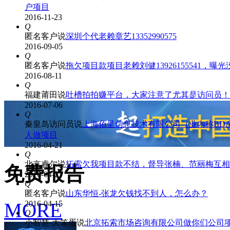
户项目
2016-11-23
Q
匿名客户
说
深圳个代老赖章艺13352990575
2016-09-05
Q
匿名客户
说
拖欠项目款项目老赖刘健13926155541，曝
2016-08-11
Q
福建莆田
说
吐槽拍拍赚平台，大家注意了尤其是访问员！
2016-07-06
Q
秦皇岛访问员
说
上海佰呈信息技术有限公司（业内称BDA
人做项目
2016-04-21
Q
北京睿尔
说
拓索欠我项目款不结，督导张楠、范丽梅互相
免费报告
2016-04-21
Q
匿名客户
说
山东华恒-张龙欠钱找不到人，怎么办？
MORE
2016-04-15
Q
小智慧-大笨蛋
说
北京拓索市场咨询有限公司做你们公司