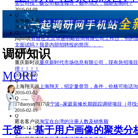
去公司找，破公司都没领导，都不鸟人，我能去闹吗？
2016-04-08
Q
云南格子
说
督导离职了，我做的项目款应该找谁要？？
2016-03-29
Q
jsqhts
说
有谁在北京华通明略咨询有限公司工作过，他的
文面试吗？我是内部招聘投的简历。。。
调研知识
2016-03-24
Q
重庆新时
说
重庆新时代市场信息有限公司，现有急招项目
理！！！！
MORE
2016-03-09
Q
上海翔天
说
上海翔天，招定量督导，条件，价格可电话沟通！！
2016-03-02
Q
17diaoyan7017
说
宁波--家庭装修长期跟踪调研项目（寻
2016-02-19
Q
匿名客户
说
淘宝在台湾的注册人数及销售额
干货 ：基于用户画像的聚类分
2015-12-15
Q