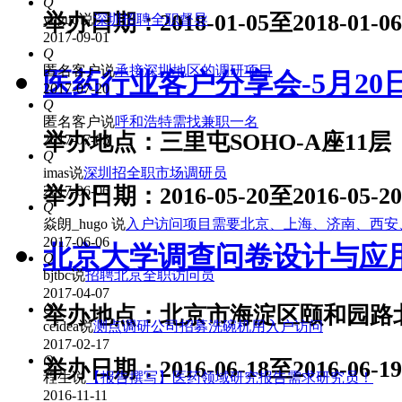
Q
举办日期：2018-01-05至2018-01-06
yuguo
说
深圳招聘全职督导
2017-09-01
Q
匿名客户
说
承接深圳地区的调研项目
医药行业客户分享会-5月20
2017-07-20
Q
匿名客户
说
呼和浩特需找兼职一名
举办地点：三里屯SOHO-A座11层
2017-07-05
Q
imas
说
深圳招全职市场调研员
举办日期：2016-05-20至2016-05-20
2017-06-06
Q
焱朗_hugo
说
入户访问项目需要北京、上海、济南、西安
2017-06-06
北京大学调查问卷设计与应
Q
bjtbc
说
招聘北京全职访问员
2017-04-07
Q
举办地点：北京市海淀区颐和园路北
ceidea
说
测点调研公司招募洗碗机用入户访问
2017-02-17
Q
举办日期：2016-06-18至2016-06-19
程生
说
【报告撰写】医药领域研究报告需求研究员！
2016-11-11