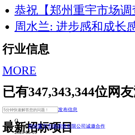
恭祝【郑州重宇市场调
周水兰: 进步感和成
行业信息
MORE
已有
347,343,344
位网友
发布信息
Q
最新招标项目
zzzy
说
郑州重宇市场调查有限公司诚邀合作
2020-06-16