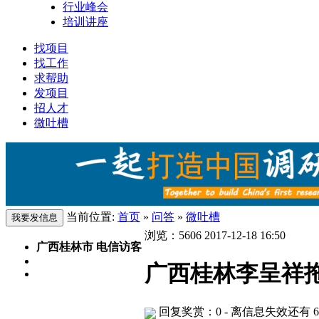
行业峰会
培训讲座
找项目
找工作
求帮助
发项目
招人才
微吐槽
当前位置:
首页
»
问答
»
微吐槽
浏览：
5606
2017-12-18 16:50
广西桂林市 电信访客
广西桂林李呈祥
回复奖赏：0
- 离信息失效还有 6