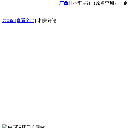
广西
桂林李呈祥（原名李翔），企鹅
共
0
条 [查看全部]
相关评论
中国调研门户网站