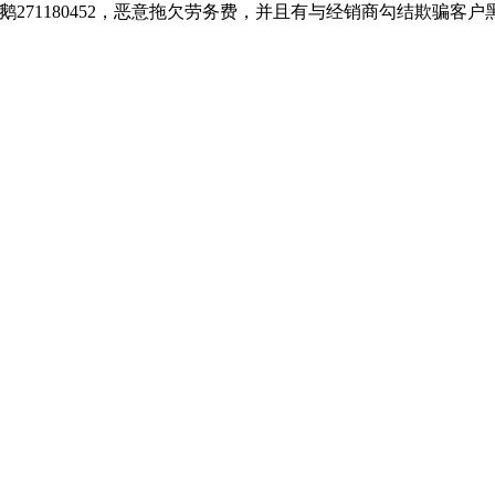
271180452，恶意拖欠劳务费，并且有与经销商勾结欺骗客