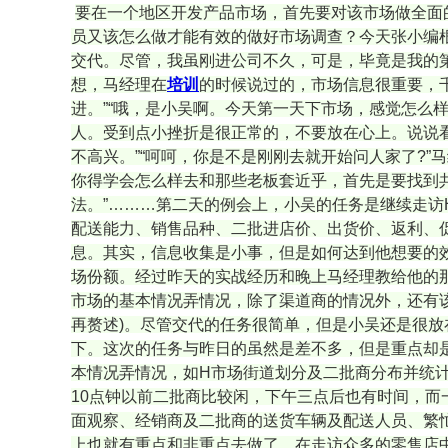
要在一个地区开发产品市场，首先要对该市场做全面
员又该怎么做才能有效的做好市场调查？今天张小编
交代。尽管，我虽刚进公司不久，可是，毕竟是我的
想，马经理在
培训
的时候说过的，市场信息很重要，千
进。”“哦，是小吴啊。今天第一天下市场，感觉怎么
人。受到点小挫折是很正常的，不要放在心上。说说看
不高兴。”“呵呵，你是不是刚刚去就开始问人家了?”
你得学会怎么样去和那些老板套近乎，首先是要找到
法。”………第二天的例会上，小吴的任务是继续走访
配送能力、销售品种、二批进店价、出货价、返利、促
息。其实，信息收集是小事，但是如何达到他想要的效
场份额。经过昨天的实战经历和晚上马经理教给他的
市场的基本情况弄情况，除了渠道商的情况外，还有
再赘述)。尽管交代的任务很简单，但是小吴还是很
下。这次的任务与昨日的虽然是差不多，但是重点却
本情况弄情况，如H市场街道划分及二批商分布并统
10点钟以前二批商比较闲，下午三点后也有时间，
面观察、经销商及二批商的送货车辆及配送人员、繁
上也就有重点和非重点去做了。在走访众多的零售店