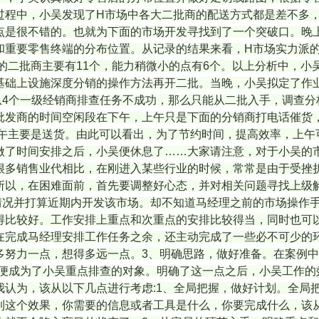
过程中，小吴发现了H市场中各大二批商的配送方式都是差不多
点是很不错的。也就为下面的市场开发寻找到了一个突破口。晚
重要零售终端的分布位置。从记录的结果来看，H市场实力派的
的二批商主要有11个，能力稍微小的点有6个。以上分析中，小
基础上设施深度分销的操作方法再开二批。当晚，小吴拟定了作
从4个一级经销商排查任务不成功，那么只能从二批入手，调查分
批发商的时间空闲段在下午，上午只是下面的分销商打电话催货
下午主要是送货。由此可以看出，为了节约时间，提高效率，上午
做了时间安排之后，小吴便休息了……大家请注意，对于小吴的市
很多销售业代相比，在刚进入某些行业的时候，常常是由于受挫
所以，在困难面前，首先要调整好心态，并对相关问题寻找上级
情况并打算近期内开发该市场。却不知道马经理之前的市场操作
得比较好。工作安排上重点和次重点的安排比较得当，同时也可以
在完成马经理安排工作任务之余，还主动完成了一些必不可少的环
多努力一点，想得多远一点。3、明确思路，做好准备。在案例
商便成为了小吴重点排查的对象。明确了这一点之后，小吴工作的
我认为，该从以下几点进行考虑:1、全局把握，做好计划。全局
到这个效果，你需要的信息或者工具是什么，你要完成什么，该