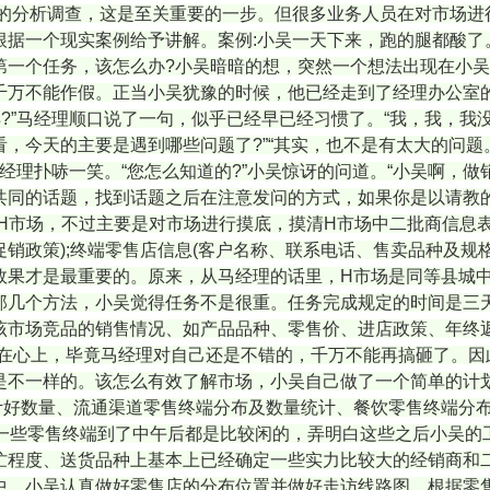
的分析调查，这是至关重要的一步。但很多业务人员在对市场进
根据一个现实案例给予讲解。案例:小吴一天下来，跑的腿都酸了
第一个任务，该怎么办?小吴暗暗的想，突然一个想法出现在小吴
万不能作假。正当小吴犹豫的时候，他已经走到了经理办公室的
样?”马经理顺口说了一句，似乎已经早已经习惯了。“我，我，我
，今天的主要是遇到哪些问题了?”“其实，也不是有太大的问
马经理扑哧一笑。“您怎么知道的?”小吴惊讶的问道。“小吴啊
共同的话题，找到话题之后在注意发问的方式，如果你是以请教
H市场，不过主要是对市场进行摸底，摸清H市场中二批商信息
销政策);终端零售店信息(客户名称、联系电话、售卖品种及规
果才是最重要的。原来，从马经理的话里，H市场是同等县城中
那几个方法，小吴觉得任务不是很重。任务完成规定的时间是三
该市场竞品的销售情况、如产品品种、零售价、进店政策、年终返
放在心上，毕竟马经理对自己还是不错的，千万不能再搞砸了。因
是不一样的。该怎么有效了解市场，小吴自己做了一个简单的计
计好数量、流通渠道零售终端分布及数量统计、餐饮零售终端分
而一些零售终端到了中午后都是比较闲的，弄明白这些之后小吴的
忙程度、送货品种上基本上已经确定一些实力比较大的经销商和
中，小吴认真做好零售店的分布位置并做好走访线路图，根据零售