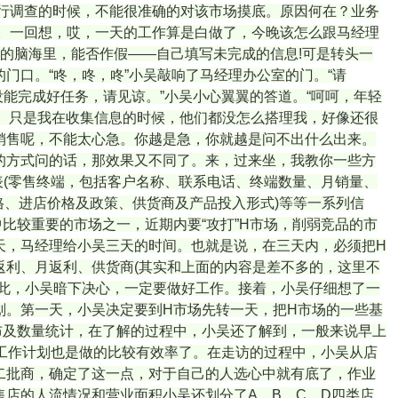
行调查的时候，不能很准确的对该市场摸底。原因何在？业务
。一回想，哎，一天的工作算是白做了，今晚该怎么跟马经理
的脑海里，能否作假——自己填写未完成的信息!可是转头一
门口。“咚，咚，咚”小吴敲响了马经理办公室的门。“请
没能完成好任务，请见谅。”小吴小心翼翼的答道。“呵呵，年轻
题。只是我在收集信息的时候，他们都没怎么搭理我，好像还很
，做销售呢，不能太心急。你越是急，你就越是问不出什么出来。
的方式问的话，那效果又不同了。来，过来坐，我教你一些方
表(零售终端，包括客户名称、联系电话、终端数量、月销量、
格、进店价格及政策、供货商及产品投入形式)等等一系列信
比较重要的市场之一，近期内要“攻打”H市场，削弱竞品的市
天，马经理给小吴三天的时间。也就是说，在三天内，必须把H
利、月返利、供货商(其实和上面的内容是差不多的，这里不
此，小吴暗下决心，一定要做好工作。接着，小吴仔细想了一
划。第一天，小吴决定要到H市场先转一天，把H市场的一些基
布及数量统计，在了解的过程中，小吴还了解到，一般来说早上
工作计划也是做的比较有效率了。在走访的过程中，小吴从店
二批商，确定了这一点，对于自己的人选心中就有底了，作业
店的人流情况和营业面积小吴还划分了A、B、C、D四类店