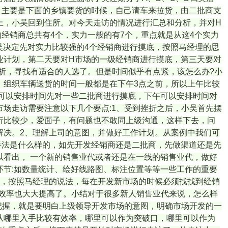
，主要是下面的乡镇要货的时候，自己请车来拉货，由二批商支
上，小吴回到住所。对今天走访的情况进行汇总和分析，并对H
经销商总共有4个，实力一般的有7个，重点就是从这4个实力
吴决定先对实力比较强的4个经销商进行摸底，按照马经理的思
业计划，第二天要对H市场的一级经销商进行摸底，第三天要对
析，寻找有适合的人选了。但是时间似乎有点紧，该怎么办?小
，组织车辆送货的时间一般都是在下午3点之前，所以上午比较
可以安排时间先对一些二批商进行摸底，下午可以安排时间对
场走访需要注意以下几个要点:1、受到挫折之后，小吴首先摆
折比较少，爱面子，有问题也不敢同上级沟通，这样下去，问
解决。2、理解上司的意图，并做好工作计划。从案例中我们可
手法是什么样的，如先开发经销商还是二批商，先做渠道还是先
看出， 一个新的销售业代或者还是在一线的销售业代，做好
节:如数量统计、绘好线路图、标注位置等等一些工作的重要
中，按照马经理的说法，每在开发新市场的时候必须找找到经销
效率也大大提高了。小结对于很多新人销售业代来说，怎么样
把握，就是要明白上级领导开发市场的意图，明确市场开发的一
从哪里入手比较有效率，哪里可以作为突破口，哪里可以作为