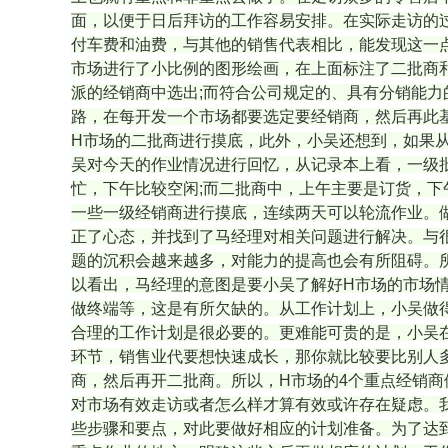
面，以便于日后拜访的工作容易安排。在实际走访的
付车费和油费，与其他的销售代表相比，能发现这一
市场进行了小比例的图形绘画，在上面标注了二批商和
派的经销商中选出;而符合公司规定的、具有分销能力
路，在每开发一个市场都要选定要经销商，然后再此
H市场的二批商进行摸底，此外，小吴还想到，如果
吴对今天的作业情况进行回忆，从记录本上看，一级
忙，下午比较空闲;而二批商中，上午主要是订货，
一些一级经销商进行摸底，连续两天可以轮流作业。
正了心态，并找到了马经理对相关问题进行解决。与
题的沉积会越来越多，对能力的提高也会有所阻碍。
以看出，马经理的意图是要小吴了解好H市场的市场
做终端等，这是有所欠缺的。从工作计划上，小吴做
合理的工作计划是很必要的。更难能可贵的是，小吴
环节，销售业代要想快速成长，那你就比较要比别人
商，然后再开二批商。所以，H市场的4个重点经销
对市场有效走访或者怎么样才算有效或许存在疑虑。
些步骤和要点，对此要做好相应的计划准备。为了达