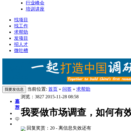
行业峰会
培训讲座
找项目
找工作
求帮助
发项目
招人才
微吐槽
当前位置:
首页
»
问答
»
求帮助
浏览：
3827
2015-11-28 08:58
嘉
荐
我要做市场调查，如何有
回复奖赏：20
- 离信息失效还有